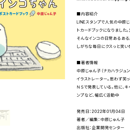
■内容紹介
LINEスタンプで人気の中原
トカードブックになりました
そんなインコの日常あるある風
しがちな毎日にクスっと笑い
■著者情報
中原じゅん子（ナカハラジュン
イラストレーター。思わず笑っ
ＮＳで発表している。他に、キ
ンプなど、幅広く活動中
発売日：2022年01月04日
著者／編集：中原じゅん子
出版社：企業開発センター