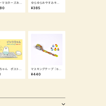
ーマヨネーズおか
ゆらゆらおやすみキー
ション
ホルダー
980
¥385
ちゃん ポストカ
マスキングテープ｜ban
ック
de マスキングロールス
8
¥440
テッカー 文鳥とインコ