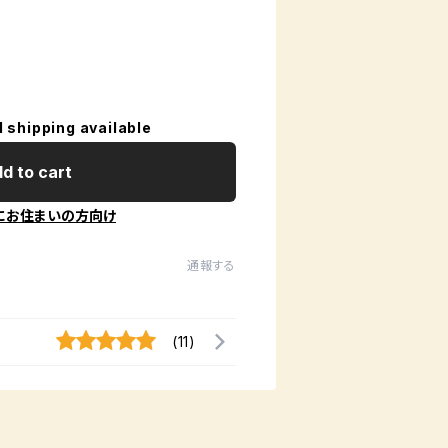
l shipping available
d to cart
にお住まいの方向け
通報する
(11)