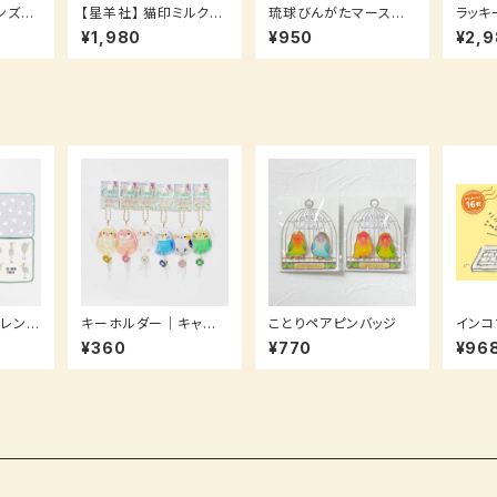
ンズヒ
【星羊社】 猫印ミルク手
琉球びんがたマース
ラッキ
づくりキャニスター
袋 インコ柄＆インコシ
きクッ
¥1,980
¥950
¥2,
ーサー柄
レンズ
キーホルダー｜キャン
ことりペアピンバッジ
インコ
ディコレクション（ことり
ードブ
¥360
¥770
¥96
編）