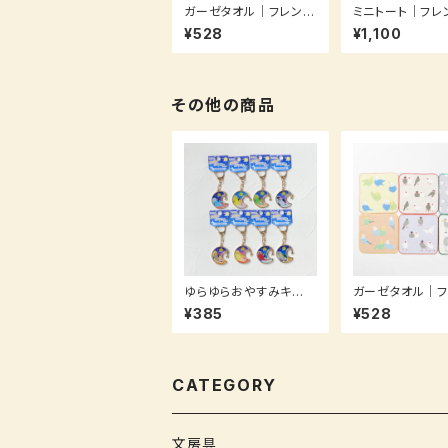
ガーゼタオル｜フレンズ
ミニトート｜フレ
ヒル
ル
¥528
¥1,100
その他の商品
ゆらゆらおやすみキー
ガーゼタオル｜フ
ホルダー
ヒル
¥385
¥528
CATEGORY
文房具